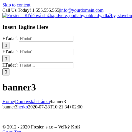
Skip to content
Call Us Today! 1.555.555.555
|
info@yourdomain.com
Insert Tagline Here
Hľadať:
Hľadať:
Hľadať:
banner3
Home
/
Domovská stránka
/
banner3
banner3
herko
2020-07-28T10:21:34+02:00
© 2012 - 2020 Fresier, s.r.o – Veľký Krtíš