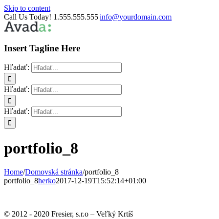
Skip to content
Call Us Today! 1.555.555.555
|
info@yourdomain.com
Insert Tagline Here
Hľadať:
Hľadať:
Hľadať:
portfolio_8
Home
/
Domovská stránka
/
portfolio_8
portfolio_8
herko
2017-12-19T15:52:14+01:00
© 2012 - 2020 Fresier, s.r.o – Veľký Krtíš